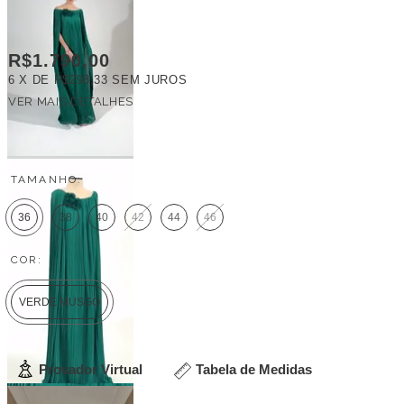
R$1.790,00
6
X DE
R$298,33
SEM JUROS
VER MAIS DETALHES
FRETE GRÁTIS
TAMANHO:
36
38
40
42
44
46
COR:
VERDE MUSGO
Provador Virtual
Tabela de Medidas
Veja outras opções