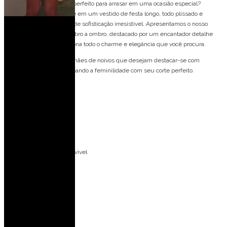
O Vestido de festa longo, perfeito para arrasar em uma ocasião especial?
Imagine-se deslumbrante em um vestido de festa longo, todo plissado e
elegante, com um toque de sofisticação irresistível. Apresentamos o nosso
deslumbrante vestido ombro a ombro, destacado por um encantador detalhe
floral no ombro, que adiciona todo o charme e elegância que você procura.
Este vestido é ideal para mães de noivos que desejam destacar-se com
elegância e glamour, realçando a feminilidade com seu corte perfeito.
Detalhes do modelo:
Manga com capa
Plissado
Ombro a ombro
Aplicação de flor removivel
Ideal para ocasiões:
Casamento no campo
Casamento de dia
Casamento a noite