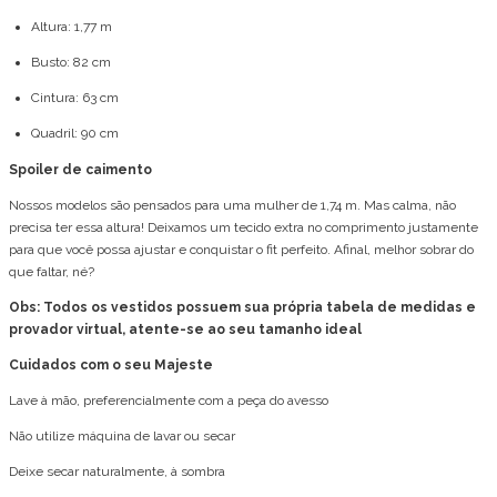
Altura: 1,77 m
Busto: 82 cm
Cintura: 63 cm
Quadril: 90 cm
Spoiler de caimento
Nossos modelos são pensados para uma mulher de 1,74 m. Mas calma, não
precisa ter essa altura! Deixamos um tecido extra no comprimento justamente
para que você possa ajustar e conquistar o fit perfeito. Afinal, melhor sobrar do
que faltar, né?
Obs: Todos os vestidos possuem sua própria tabela de medidas e
provador virtual, atente-se ao seu tamanho ideal
Cuidados com o seu Majeste
Lave à mão, preferencialmente com a peça do avesso
Não utilize máquina de lavar ou secar
Deixe secar naturalmente, à sombra