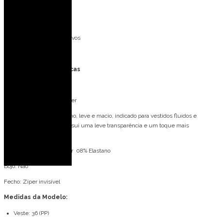
Eventos ao ar livre
Casamento na praia
Ideal para mãe dos noivos
Formatura
Especificações Técnicas
Tecido: Chiffon
Composição: 100% Poliéster
O Chiffon é um tecido plano, leve e macio, indicado para vestidos fluídos e
esvoaçantes. O tecido possui uma leve transparência e um toque mais
delicado.
Forro: Malha 92% Poliéster 08% Elastano
Bojo: Não
Fecho: Zíper invisível
Medidas da Modelo:
Veste: 36 (PP)