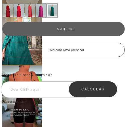
Fale com uma personal
Entregas para o CEP:
ALTERAR CEP
Calcular Fretes e Prazos
CALCULAR
NÃO SEI MEU CEP
Descrição