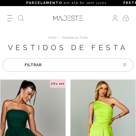
PARCELAMENTO
em até 6x sem juros
FRETE GRÁTIS
0
Início
/
Vestidos de Festa
VESTIDOS DE FESTA
FILTRAR
70
% OFF