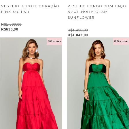
VESTIDO DECOTE CORAÇÃO
VESTIDO LONGO COM LAÇO
PINK SOLLAR
AZUL NOITE GLAM
SUNFLOWER
R$1.590,00
R$636,00
R$1.490,00
R$1.043,00
66
66
% OFF
% OFF