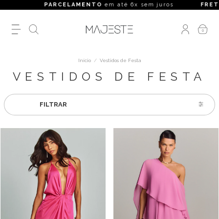
PARCELAMENTO
em até 6x sem juros
FRETE GRÁTI
0
Início
/
Vestidos de Festa
VESTIDOS DE FESTA
FILTRAR