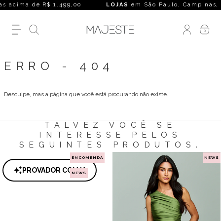
s acima de R$ 1.499,00
LOJAS
em São Paulo, Campinas, Rio 
0
ERRO - 404
Desculpe, mas a página que você está procurando não existe.
TALVEZ VOCÊ SE
INTERESSE PELOS
SEGUINTES PRODUTOS.
ENCOMENDA
NEWS
PROVADOR COM IA
NEWS