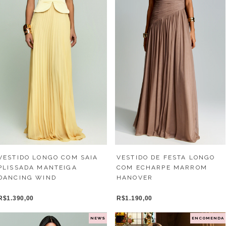
VESTIDO LONGO COM SAIA
VESTIDO DE FESTA LONGO
PLISSADA MANTEIGA
COM ECHARPE MARROM
DANCING WIND
HANOVER
R$1.390,00
R$1.190,00
NEWS
ENCOMENDA