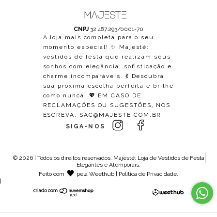
CNPJ
32.487.293/0001-70
A loja mais completa para o seu
momento especial! ✨ Majesté:
vestidos de festa que realizam seus
sonhos com elegância, sofisticação e
charme incomparáveis. 💃 Descubra
sua próxima escolha perfeita e brilhe
como nunca! 💖 EM CASO DE
RECLAMAÇÕES OU SUGESTÕES, NOS
ESCREVA:
SAC@MAJESTE.COM.BR
SIGA-NOS
© 2026 | Todos os direitos reservados.
Majesté: Loja de Vestidos de Festa
Elegantes e Atemporais
.
Feito com
pela
Weethub
|
Política de Privacidade
.
|