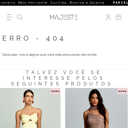
iro, Belo Horizonte, Curitiba, Brasília e Goiânia
PARCELA
0
ERRO - 404
Desculpe, mas a página que você está procurando não existe.
TALVEZ VOCÊ SE
INTERESSE PELOS
SEGUINTES PRODUTOS.
NEWS
NEWS