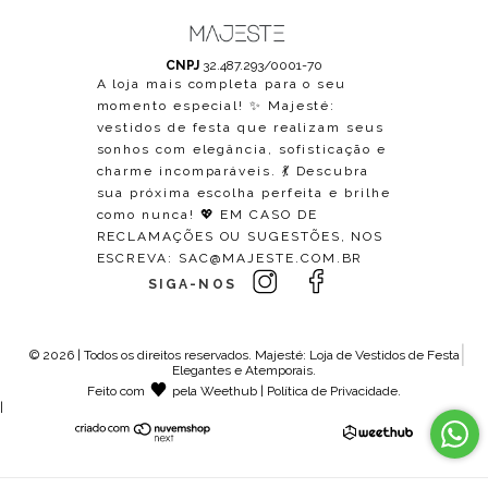
CNPJ
32.487.293/0001-70
A loja mais completa para o seu
momento especial! ✨ Majesté:
vestidos de festa que realizam seus
sonhos com elegância, sofisticação e
charme incomparáveis. 💃 Descubra
sua próxima escolha perfeita e brilhe
como nunca! 💖 EM CASO DE
RECLAMAÇÕES OU SUGESTÕES, NOS
ESCREVA:
SAC@MAJESTE.COM.BR
SIGA-NOS
© 2026 | Todos os direitos reservados.
Majesté: Loja de Vestidos de Festa
Elegantes e Atemporais
.
Feito com
pela
Weethub
|
Política de Privacidade
.
|