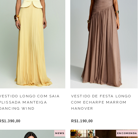
VESTIDO LONGO COM SAIA
VESTIDO DE FESTA LONGO
PLISSADA MANTEIGA
COM ECHARPE MARROM
DANCING WIND
HANOVER
R$1.390,00
R$1.190,00
NEWS
ENCOMENDA