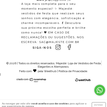
A loja mais completa para o seu
momento especial! ✨ Majesté:
vestidos de festa que realizam seus
sonhos com elegância, sofisticação e
charme incomparáveis. 💃 Descubra
sua próxima escolha perfeita e brilhe
como nunca! 💖 EM CASO DE
RECLAMAÇÕES OU SUGESTÕES, NOS
ESCREVA:
SAC@MAJESTE.COM.BR
SIGA-NOS
© 2026 | Todos os direitos reservados.
Majesté: Loja de Vestidos de Festa
Elegantes e Atemporais
.
Feito com
pela
Weethub
|
Política de Privacidade
.
|
Ao navegar por este site
você aceita o uso de cookies
para agilizar a
ENTENDI
sua experiência de compra.