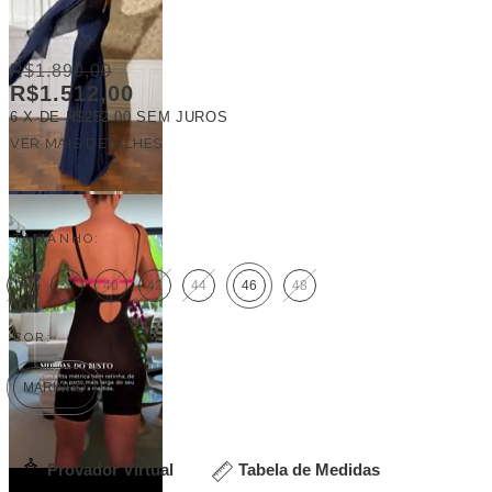
R$1.890,00
R$1.512,00
6
X DE
R$252,00
SEM JUROS
VER MAIS DETALHES
FRETE GRÁTIS
TAMANHO:
36
38
40
42
44
46
48
COR:
MARINHO
Provador Virtual
Tabela de Medidas