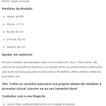
Fecho: Zíper invisível
Medidas da Modelo:
Veste: 36 (PP)
Altura: 1,77 m
Busto: 82 cm
Cintura: 63 cm
Quadril: 90 cm
Spoiler de caimento
Nossos modelos são pensados para uma mulher de 1,74 m. Mas calma, não
precisa ter essa altura! Deixamos um tecido extra no comprimento justamente
para que você possa ajustar e conquistar o fit perfeito. Afinal, melhor sobrar do
que faltar, né?
Obs: Todos os vestidos possuem sua própria tabela de medidas e
provador virtual, atente-se ao seu tamanho ideal
Cuidados com o seu Majeste
Lave à mão, preferencialmente com a peça do avesso