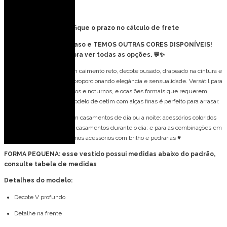
Descrição
ENCOMENDA | Verifique o prazo no cálculo de frete
Esse modelo é um arraso e TEMOS OUTRAS CORES DISPONÍVEIS!
Chama no WhatsApp pra ver todas as opções. 💬✨
Vestido de festa longo com caimento reto, decote ousado, drapeado na cintura e
no busto, costas abertas, proporcionando elegância e sensualidade. Versátil para
formaturas, eventos diurnos e noturnos, e ocasiões formais que requerem
beleza e sofisticação. O modelo de cetim com alças finas é perfeito para arrasar.
Vestido pode ser usado em casamentos de dia ou a noite: acessórios coloridos
trazem vida e leveza para casamentos durante o dia; e para as combinações em
eventos noturnos, sugerimos acessórios com brilho e pedrarias ♥
FORMA PEQUENA: esse vestido possui medidas abaixo do padrão,
consulte tabela de medidas
Detalhes do modelo:
Decote V profundo
Detalhe na frente