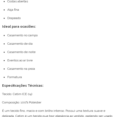
Costas abertas
Alça fina
Drapeado
Ideal para ocasiões:
Casamento no campo
Casamento de dia
Casamento de noite
Eventos ao ar livre
Casamento na praia
Formatura
Especificações Técnicas:
Tecido: Cetim (CE 04)
Composição: 100% Poliéster
É um tecido fino, macio e com brilho intenso. Possui uma textura suave e
delicada. Cetim é um tecido que traz elegância ao vestido, podendo ser usado