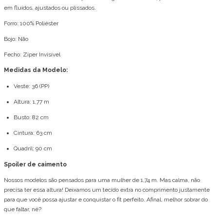
em fluídos, ajustados ou plissados.
Forro: 100% Poliéster
Bojo: Não
Fecho: Zíper Invisível
Medidas da Modelo:
Veste: 36 (PP)
Altura: 1,77 m
Busto: 82 cm
Cintura: 63 cm
Quadril: 90 cm
Spoiler de caimento
Nossos modelos são pensados para uma mulher de 1,74 m. Mas calma, não
precisa ter essa altura! Deixamos um tecido extra no comprimento justamente
para que você possa ajustar e conquistar o fit perfeito. Afinal, melhor sobrar do
que faltar, né?