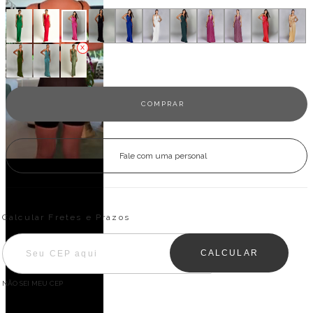
Fale com uma personal
Entregas para o CEP:
ALTERAR CEP
Calcular Fretes e Prazos
CALCULAR
NÃO SEI MEU CEP