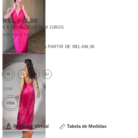
R$1.440,00
6
X DE
R$240,00
SEM JUROS
VER MAIS DETALHES
FRETE GRÁTIS
A PARTIR DE
R$1.499,00
TAMANHO:
36
38
40
42
COR:
PINK
Provador Virtual
Tabela de Medidas
Veja outras opções