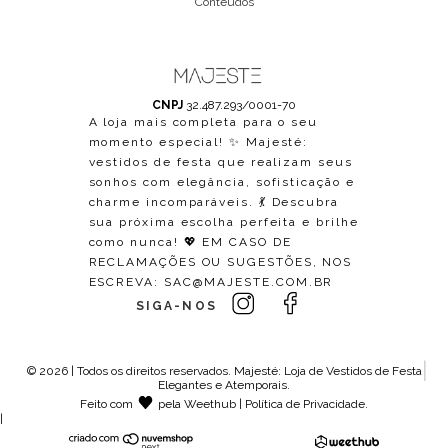
Conteúdos
CNPJ
32.487.293/0001-70
A loja mais completa para o seu
momento especial! ✨ Majesté:
vestidos de festa que realizam seus
sonhos com elegância, sofisticação e
charme incomparáveis. 💃 Descubra
sua próxima escolha perfeita e brilhe
como nunca! 💖 EM CASO DE
RECLAMAÇÕES OU SUGESTÕES, NOS
ESCREVA:
SAC@MAJESTE.COM.BR
SIGA-NOS
© 2026 | Todos os direitos reservados.
Majesté: Loja de Vestidos de Festa
Elegantes e Atemporais
.
Feito com
pela
Weethub
|
Política de Privacidade
.
|