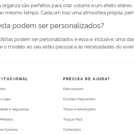
a organza são perfeitos para criar volume e um efeito etére
o mesmo tempo. Cada um traz uma atmosfera própria, permiti
sta podem ser personalizados?
listas podem ser personalizados e essa é, inclusive, uma das
ste o modelo ao seu estilo pessoal e às necessidades do eve
TITUCIONAL
PRECISA DE AJUDA?
 nós
Fale conosco
s Lojas
Dúvidas frequentes
idade e segurança
Trocas e devoluções
Pedidos
Troque Fácil
lhe Conosco
Conteúdos