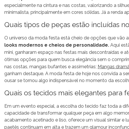
especialmente na cintura e nas costas, valorizando a silh
minimalista, principalmente em cores sólidas. Já a renda 
Quais tipos de peças estão incluídas 
O universo da moda festa está cheio de opções que vão a
looks modernos e cheios de personalidade.
Aqui est
mini, ganharam espaço nas festas mais descontraídas e a
ótimas opções para quem busca elegância sem o comprim
nas costas, mangas bufantes e assimetrias;
Mangas dramát
ganham destaque. A moda festa de hoje nos convida a ser c
ousar se tornou algo indispensável no momento da escolh
Quais os tecidos mais elegantes para f
Em um evento especial, a escolha do tecido faz toda a dife
capacidade de transformar qualquer peça em algo memor
acabamento acetinado e liso, oferece um visual similar e 
paetês
continuam em alta e trazem um glamour inconfundíve