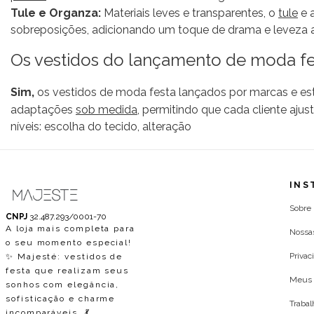
Tule e Organza:
Materiais leves e transparentes, o
tule
e 
sobreposições, adicionando um toque de drama e leveza a
Os vestidos do lançamento de moda fe
Sim,
os vestidos de moda festa lançados por marcas e esti
adaptações
sob medida
, permitindo que cada cliente aju
níveis: escolha do tecido, alteração
INS
Sobre
CNPJ
32.487.293/0001-70
A loja mais completa para
Nossa
o seu momento especial!
Privac
✨ Majesté: vestidos de
festa que realizam seus
Meus 
sonhos com elegância,
sofisticação e charme
Traba
incomparáveis. 💃