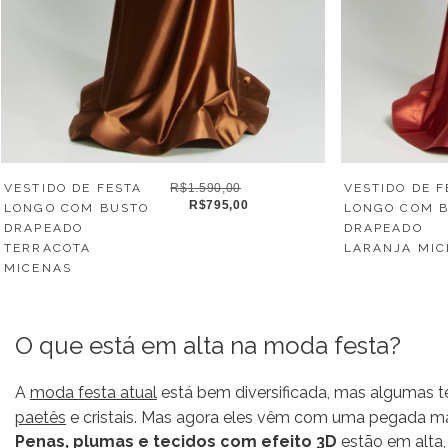
VESTIDO DE FESTA
R$1.590,00
VESTIDO DE F
R$795,00
LONGO COM BUSTO
LONGO COM 
DRAPEADO
DRAPEADO
TERRACOTA
LARANJA MIC
MICENAS
O que está em alta na moda festa?
A
moda festa atual
está bem diversificada, mas algumas t
paetês
e cristais. Mas agora eles vêm com uma pegada ma
Penas, plumas e tecidos com efeito 3D
estão em alta