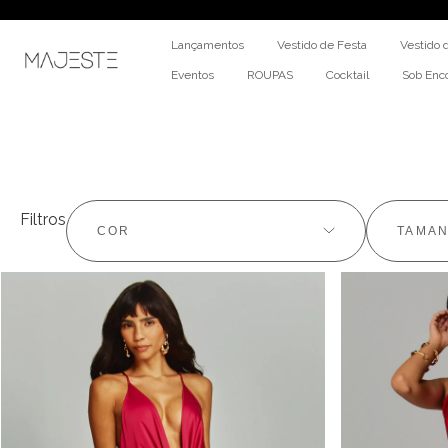
Lançamentos
Vestido de Festa
Vestido 
Eventos
ROUPAS
Cocktail
Sob En
Filtros
COR
TAMA