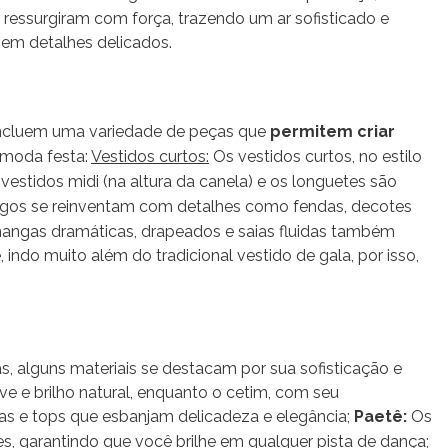
ressurgiram com força, trazendo um ar sofisticado e
 em detalhes delicados.
 incluem uma variedade de peças que
permitem criar
 moda festa:
Vestidos curtos:
Os vestidos curtos, no estilo
 vestidos midi (na altura da canela) e os longuetes são
ngos se reinventam com detalhes como fendas, decotes
mangas dramáticas, drapeados e saias fluidas também
indo muito além do tradicional vestido de gala, por isso,
as, alguns materiais se destacam por sua sofisticação e
e e brilho natural, enquanto o cetim, com seu
ngas e tops que esbanjam delicadeza e elegância;
Paetê:
Os
s, garantindo que você brilhe em qualquer pista de dança;