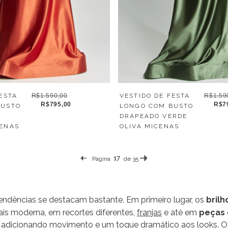
ESTA
R$1.590,00
VESTIDO DE FESTA
R$1.59
R$795,00
R$7
BUSTO
LONGO COM BUSTO
DRAPEADO VERDE
ENAS
OLIVA MICENAS
Página
de 35
endências se destacam bastante. Em primeiro lugar, os
brilh
is moderna, em recortes diferentes,
franjas
e até em
peças d
, adicionando movimento e um toque dramático aos looks. 