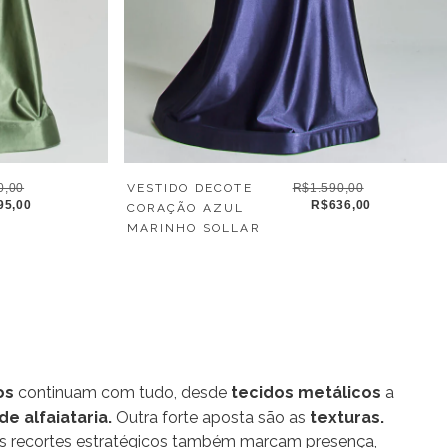
0,00
VESTIDO DECOTE
R$1.590,00
95,00
R$636,00
CORAÇÃO AZUL
MARINHO SOLLAR
os
continuam com tudo, desde
tecidos metálicos
a
e alfaiataria.
Outra forte aposta são as
texturas.
Os recortes estratégicos também marcam presença,