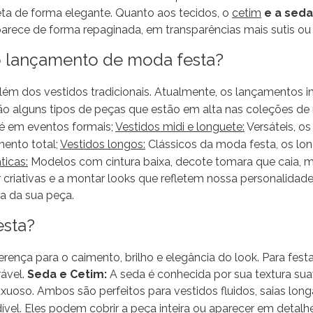
ueta de forma elegante. Quanto aos tecidos, o
cetim
e a seda
aparece de forma repaginada, em transparências mais sutis ou
no lançamento de moda festa?
lém dos vestidos tradicionais. Atualmente, os lançamentos
ão alguns tipos de peças que estão em alta nas coleções de
té em eventos formais;
Vestidos midi e longuete:
Versáteis, os
ento total;
Vestidos longos:
Clássicos da moda festa, os lo
icas:
Modelos com cintura baixa, decote tomara que caia, 
riativas e a montar looks que refletem nossa personalidade, 
a da sua peça.
esta?
rença para o caimento, brilho e elegância do look. Para fest
ável.
Seda e Cetim:
A seda é conhecida por sua textura suav
luxuoso. Ambos são perfeitos para vestidos fluidos, saias lo
l. Eles podem cobrir a peça inteira ou aparecer em detalhe