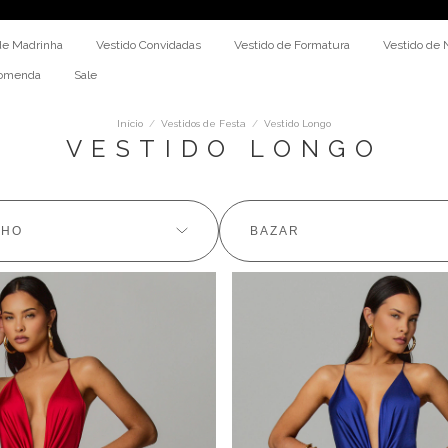
PA
de Madrinha
Vestido Convidadas
Vestido de Formatura
Vestido de 
comenda
Sale
Início
/
Vestidos de Festa
/
Vestido Longo
VESTIDO LONGO
NHO
BAZAR