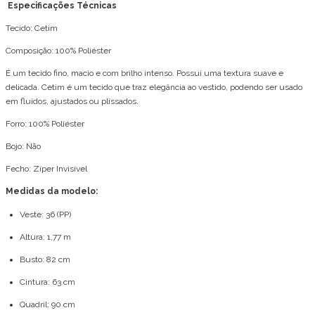
Especificações Técnicas
Tecido: Cetim
Composição: 100% Poliéster
É um tecido fino, macio e com brilho intenso. Possui uma textura suave e
delicada. Cetim é um tecido que traz elegância ao vestido, podendo ser usado
em fluídos, ajustados ou plissados.
Forro: 100% Poliéster
Bojo: Não
Fecho: Zíper Invisível
Medidas da modelo:
Veste: 36 (PP)
Altura: 1,77 m
Busto: 82 cm
Cintura: 63 cm
Quadril: 90 cm