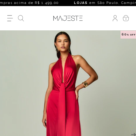
ras acima de R$ 1.499,00
LOJAS
em São Paulo, Campinas, Ri
0
60
% OFF