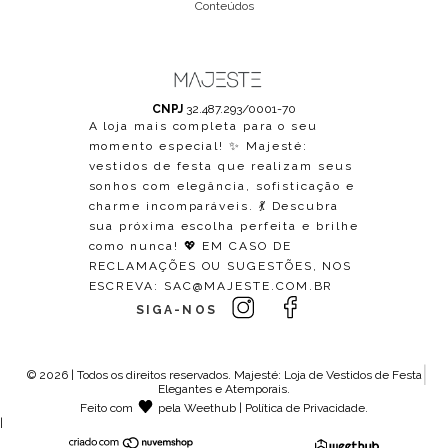
Conteúdos
CNPJ
32.487.293/0001-70
A loja mais completa para o seu
momento especial! ✨ Majesté:
vestidos de festa que realizam seus
sonhos com elegância, sofisticação e
charme incomparáveis. 💃 Descubra
sua próxima escolha perfeita e brilhe
como nunca! 💖 EM CASO DE
RECLAMAÇÕES OU SUGESTÕES, NOS
ESCREVA:
SAC@MAJESTE.COM.BR
SIGA-NOS
© 2026 | Todos os direitos reservados.
Majesté: Loja de Vestidos de Festa
Elegantes e Atemporais
.
Feito com
pela
Weethub
|
Política de Privacidade
.
|