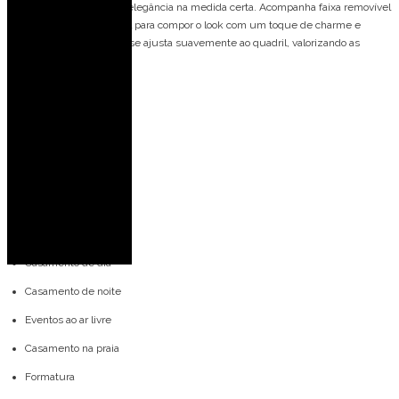
que traz sensualidade e elegância na medida certa. Acompanha faixa removível
com franjas na barra, ideal para compor o look com um toque de charme e
movimento. A saia evasê se ajusta suavemente ao quadril, valorizando as
curvas com delicadeza.
Detalhes do modelo:
Midi
Decote V
Frente única
Ideal para ocasiões:
Casamento no campo
Casamento de dia
Casamento de noite
Eventos ao ar livre
Casamento na praia
Formatura