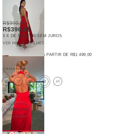
R$990,00
R$396,00
3
X DE
R$132,00
SEM JUROS
VER MAIS DETALHES
FRETE GRÁTIS
A PARTIR DE
R$1.499,00
TAMANHO:
36
38
40
42
44
COR:
VERMELHO
Veja outras opções