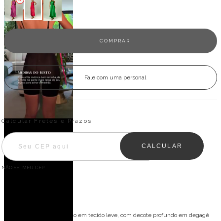
Fale com uma personal
Entregas para o CEP:
ALTERAR CEP
Calcular Fretes e Prazos
CALCULAR
NÃO SEI MEU CEP
Descrição
Vestido midi confeccionado em tecido leve, com decote profundo em degagê