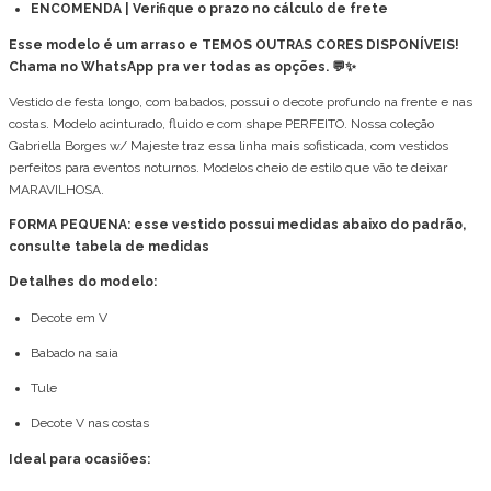
ENCOMENDA | Verifique o prazo no cálculo de frete
Esse modelo é um arraso e TEMOS OUTRAS CORES DISPONÍVEIS!
Chama no WhatsApp pra ver todas as opções. 💬✨
Vestido de festa longo, com babados, possui o decote profundo na frente e nas
costas. Modelo acinturado, fluido e com shape PERFEITO. Nossa coleção
Gabriella Borges w/ Majeste traz essa linha mais sofisticada, com vestidos
perfeitos para eventos noturnos. Modelos cheio de estilo que vão te deixar
MARAVILHOSA.
FORMA PEQUENA: esse vestido possui medidas abaixo do padrão,
consulte tabela de medidas
Detalhes do modelo:
Decote em V
Babado na saia
Tule
Decote V nas costas
Ideal para ocasiões: