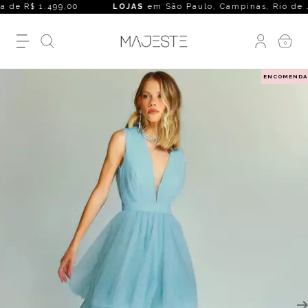
 de R$ 1.499,00
LOJAS
em São Paulo, Campinas, Rio de Janeir
0
ENCOMENDA