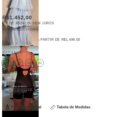
R$1.452,00
6
X DE
R$242,00
SEM JUROS
VER MAIS DETALHES
FRETE GRÁTIS
A PARTIR DE
R$1.499,00
TAMANHO:
36
38
40
42
COR:
SERENITY
Provador Virtual
Tabela de Medidas
Veja outras opções