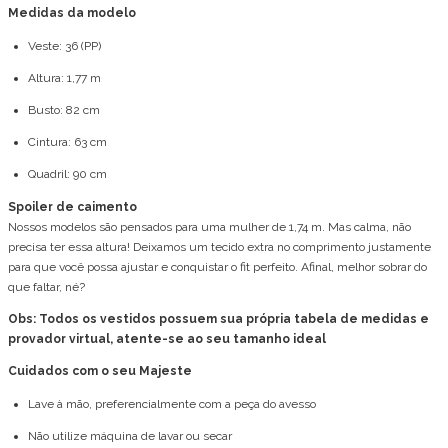
Medidas da modelo
Veste: 36 (PP)
Altura: 1,77 m
Busto: 82 cm
Cintura: 63 cm
Quadril: 90 cm
Spoiler de caimento
Nossos modelos são pensados para uma mulher de 1,74 m. Mas calma, não
precisa ter essa altura! Deixamos um tecido extra no comprimento justamente
para que você possa ajustar e conquistar o fit perfeito. Afinal, melhor sobrar do
que faltar, né?
Obs: Todos os vestidos possuem sua própria tabela de medidas e
provador virtual, atente-se ao seu tamanho ideal
Cuidados com o seu Majeste
Lave à mão, preferencialmente com a peça do avesso
Não utilize máquina de lavar ou secar