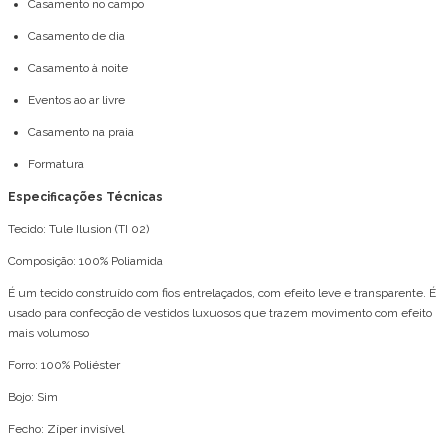
Casamento no campo
Casamento de dia
Casamento à noite
Eventos ao ar livre
Casamento na praia
Formatura
Especificações Técnicas
Tecido: Tule Ilusion (TI 02)
Composição: 100% Poliamida
É um tecido construído com fios entrelaçados, com efeito leve e transparente. É
usado para confecção de vestidos luxuosos que trazem movimento com efeito
mais volumoso
Forro: 100% Poliéster
Bojo: Sim
Fecho: Zíper invisível